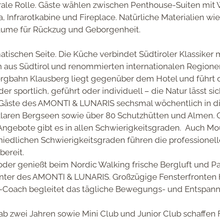
rale Rolle. Gäste wählen zwischen
Penthouse-Suiten
mit 
, Infrarotkabine und Fireplace. Natürliche Materialien w
äume für Rückzug und Geborgenheit.
atischen Seite. Die Küche verbindet Südtiroler Klassiker
 aus Südtirol und renommierten internationalen Regione
rgbahn Klausberg
liegt gegenüber dem Hotel und führt
er sportlich, geführt oder individuell – die Natur lässt si
ie Gäste des AMONTI & LUNARIS
sechsmal wöchentlich
in d
sklaren Bergseen sowie über 80 Schutzhütten und Almen. 
gebote gibt es in allen Schwierigkeitsgraden. Auch
Mou
hiedlichen Schwierigkeitsgraden führen die
professionel
bereit.
der genießt
beim Nordic Walking
frische Bergluft und 
nter
des AMONTI & LUNARIS. Großzügige Fensterfronten ho
s-Coach
begleitet das tägliche Bewegungs- und Entspa
ab zwei Jahren
sowie Mini Club und Junior Club schaffen F