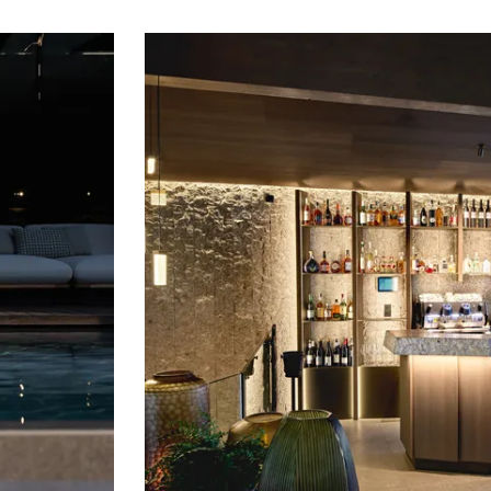
unweit auch das
5-Sterne-Wellnessresort
Amonti & Lunaris führt.
Die Suiten, Chalets und Villen entstanden in Zusammenarbeit mit dem Südti
Unternehmen Bernd Gruber. Sie bieten Platz für zwei bis fünf Personen auf 7
Braun-Beige gehalten, zum Teil mit regionalen Materialien. Jede Einheit ha
einen Kamin – und eine schöne Aussicht. Was die Fenster angeht, hat das H
Die Chalets sind lichtdurchflutet.
Raffinierte, aber unkomplizierte Gourmetküche
Und das Essen im Restaurant Johanns! Nur schon deshalb mag man gerne w
Atmosphäre, raffiniert die Gerichte, die gerne traditionelle Südtiroler Speise
Die Halbpension bietet ein reichhaltiges Frühstück und täglich wechselnde D
Nachmittag hausgemachtes Gebäck aus der Patisserie. An vier Abenden pro
Gängen zu buchen, wahlweise mit Weinbegleitung von Elena Walch – serviert
Schon nach einer Nacht kennt man die Menschen an den anderen Tischen, grü
dennoch private Atmosphäre. Frisch verheiratete und gemeinsam alt gewor
Eltern, die nochmals ihre Zweisamkeit geniessen. Hündeler, welche ihren V
Familien, die ganz viel Zeit miteinander verbringen möchten; zum Austoben st
Schwimmen, saunieren, abschalten
Das dreistöckige «Spa House» ist in der Mitte des Chalet-Dorfs gelegen und 
«Adults only»-Bereich eine finnische Sauna, ein Dampfbad und eine Lounge
Gesichts- und Körperbehandlungen von der Südtiroler Naturkosmetikmark
Faszinierend für Gross und Klein: Der Getränkespender, der über ein Tablet 
und vielen Ruheliegen steht allen Gästen offen, auch den Kleinen. Mit am 
Aussicht auf Berge, Wald und Himmel.