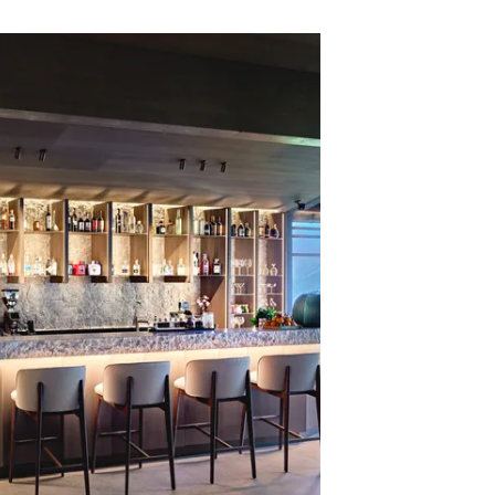
roler Architekten Andreas Gruber und dem Kitzbüheler Interior Design
5 bis 150 Quadratmetern. Das Interieur ist zurückhaltend und elegant in
t eine Sauna, eine Whirlwanne, einen Balkon oder eine Sonnenterrasse,
aus gerne mit der Tradition zu eher kleinen Lichtöffnungen gebrochen:
iederkommen. Oder am liebsten grad bleiben. Unkompliziert die
n zeitgemäss interpretieren.
inners. Mittags werden kleine Gerichte à la carte serviert, am
 Woche gibt es die Möglichkeit, ein Gourmetmenu mit fünf oder acht
 an nur vier Tischen oder am Chef’s Table in der Küche.
sst sich freundlich. Das Hotelteam sorgt für eine herzliche, aber
dene Paare kommen hierher, um ihre Liebe zu pflegen. Werdende
ierbeinern einmal etwas anderes bieten wollen als den Stadtwald.
eht ein Spielplatz bereit.
so für alle Gäste einfach zu erreichen. Es bietet für Erwachsene im
. Im untersten Stock gibt es Behandlungsräume, im Angebot sind
e Team Dr. Joseph oder vom deutschen Brand QMS Medicosmetics.
bedient wird. Der mittlere Bereich mit dem grossen In- und Outdoorpool
schönsten: Man ruht einfach im geheizten Wasser und geniesst die