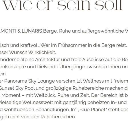
ie er sein soll
 AMONTI & LUNARIS
Berge, Ruhe und außergewöhnliche 
r frisch und kraftvoll. Wer im Frühsommer in die Berge re
eser Wunsch Wirklichkeit.
 moderne alpine Architektur und freie Ausblicke auf die B
 Raumkonzepte und fließende Übergänge zwischen Innen u
ein.
er
Panorama Sky Lounge
verschmilzt Wellness mit freiem
 Sunset Sky Pool und großzügige Ruhebereiche machen da
Moment – mit Weitblick, Ruhe und Zeit. Der Bereich ist be
vielseitige Wellnesswelt mit
ganzjährig beheizten In- un
d wohltuenden Behandlungen. Im
„Blue Planet“
steht da
 getrennt von den Ruhebereichen.