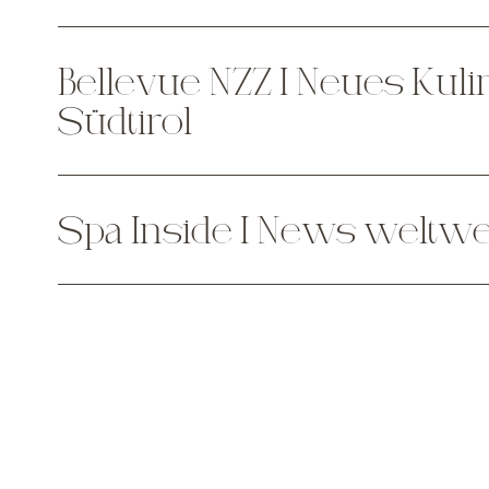
Bellevue NZZ I Neues Kuli
Südtirol
Spa Inside I News weltw