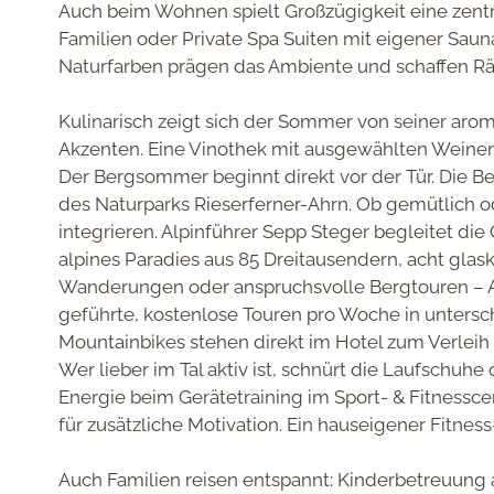
Auch beim Wohnen spielt Großzügigkeit eine zent
Familien oder
Private Spa Suiten
mit eigener Sauna
Naturfarben prägen das Ambiente und schaffen R
Kulinarisch zeigt sich der Sommer von seiner arom
Akzenten. Eine Vinothek mit ausgewählten Weinen
Der
Bergsommer
beginnt direkt vor der Tür. Die
Be
des
Naturparks Rieserferner-Ahrn
. Ob gemütlich od
integrieren. Alpinführer Sepp Steger begleitet d
alpines Paradies aus 85 Dreitausendern, acht gla
Wanderungen oder anspruchsvolle Bergtouren – An
geführte, kostenlose Touren pro Woche
in untersc
Mountainbikes stehen direkt im Hotel zum Verleih 
Wer lieber im Tal aktiv ist, schnürt die
Laufschuhe
o
Energie beim Gerätetraining im
Sport- & Fitnessce
für zusätzliche Motivation. Ein
hauseigener Fitnes
Auch Familien reisen entspannt:
Kinderbetreuung 