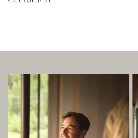
Bis 30 Tage vor Anreise: 50 Euro Bearbeitungsgebühr pro
Chalet
Sie können Ihre Rechnung mit Bankomatkarte, EC-Karte,
30 Tage bis 10 Tage vor Anreise: 50% des gebuchten
Visa oder Mastercard begleichen. Barzahlungen können
Reisepreises
wir bis zu einer Höhe von 4.999 Euro pro Person
10 Tage bis zur Anreise: 80% des gebuchten Reisepreises
akzeptieren.
Nichtanreise und vorzeitige Abreise: 100% des gebuchten
Reisepreises
Wir möchten Ihnen ans Herz legen, bei Ihrer Buchung
gleich eine Reiserücktrittsversicherung mit
abzuschließen. So können wir gemeinsam unnötige
Mehrkosten vermeiden.