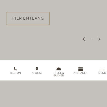
HIER ENTLANG
MENÜ
TELEFON
ANREISE
PREISE &
ANFRAGEN
BUCHEN
AMONTI CHALETS
Mühlwalderstraße 9
39032 Mühlen in Taufers