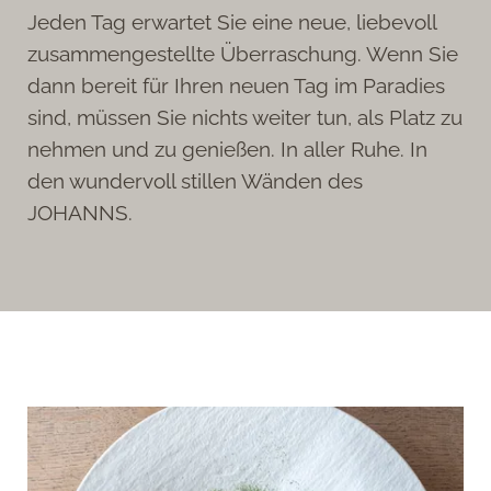
Jeden Tag erwartet Sie eine neue, liebevoll
zusammengestellte Überraschung. Wenn Sie
dann bereit für Ihren neuen Tag im Paradies
sind, müssen Sie nichts weiter tun, als Platz zu
nehmen und zu genießen. In aller Ruhe. In
den wundervoll stillen Wänden des
JOHANNS.